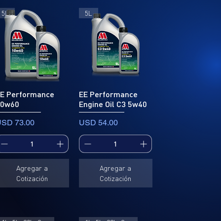
VW 504 00 / 507 00, VW 506 00 / 506
01
5L
5L
VW 503 00 / 503 01, VW 502 00 / 505
01
VW 502 00 / 505 00
Fabricantes Asiáticos
E Performance
EE Performance
10w60
Engine Oil C3 5w40
recio
Precio
SD 73.00
USD 54.00
Agregar a
Agregar a
Cotización
Cotización