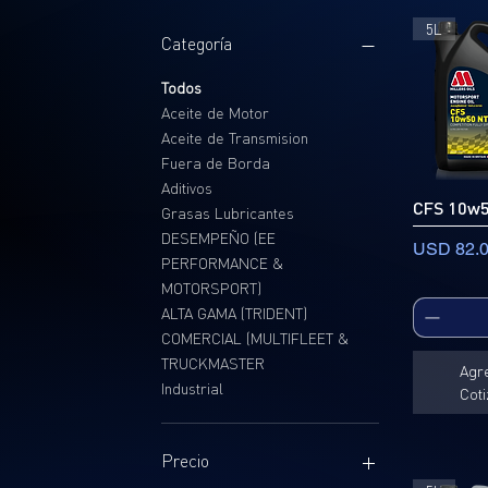
5L
Categoría
Todos
Aceite de Motor
Aceite de Transmision
Fuera de Borda
Aditivos
CFS 10w
Grasas Lubricantes
DESEMPEÑO (EE
Precio
USD 82.
PERFORMANCE &
MOTORSPORT)
ALTA GAMA (TRIDENT)
COMERCIAL (MULTIFLEET &
TRUCKMASTER
Agr
Industrial
Coti
Precio