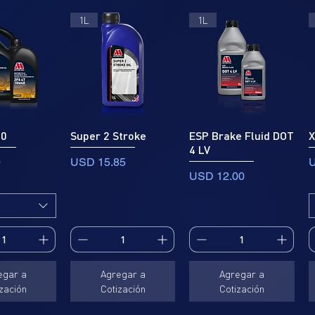
1L
1L
40
Super 2 Stroke
ESP Brake Fluid DOT
X
4 LV
Precio
P
0
USD 15.85
U
Precio
USD 12.00
egar a
Agregar a
Agregar a
zación
Cotización
Cotización