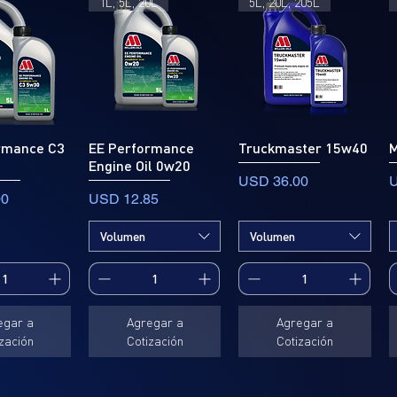
1L, 5L, 20L
5L, 20L, 205L
rmance C3
EE Performance
Truckmaster 15w40
M
Engine Oil 0w20
Precio
P
USD 36.00
U
Precio
00
USD 12.85
Volumen
Volumen
egar a
Agregar a
Agregar a
zación
Cotización
Cotización