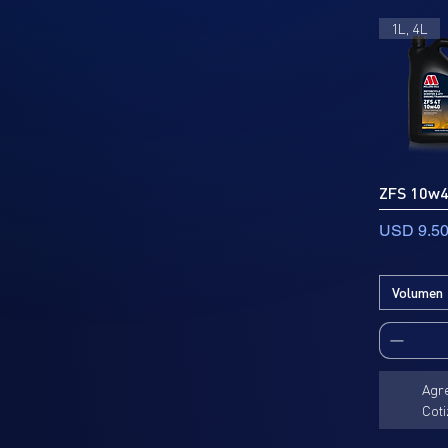
1L, 4L
ZFS 10w
Precio
USD 9.5
Volumen
Agr
Coti