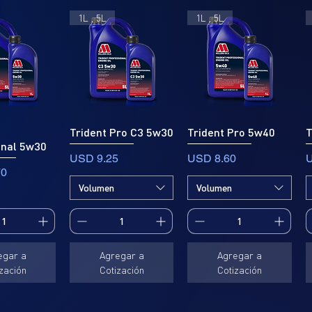
1L , 5L
1L , 5L
Trident Pro C3 5w30
Trident Pro 5w40
T
onal 5w30
Precio
Precio
P
USD 9.25
USD 8.60
U
70
Volumen
Volumen
egar a
Agregar a
Agregar a
zación
Cotización
Cotización