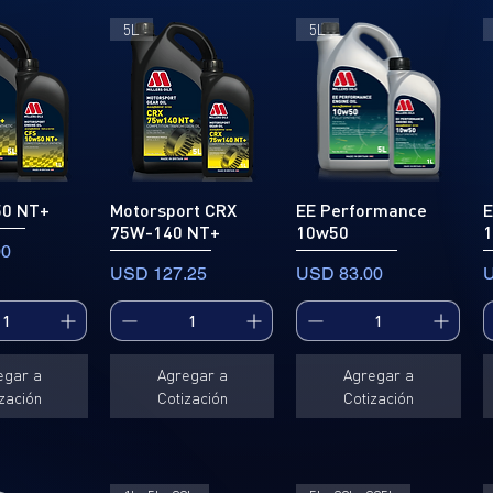
5L
5L
50 NT+
Motorsport CRX
EE Performance
E
75W-140 NT+
10w50
00
Precio
Precio
P
USD 127.25
USD 83.00
U
egar a
Agregar a
Agregar a
zación
Cotización
Cotización