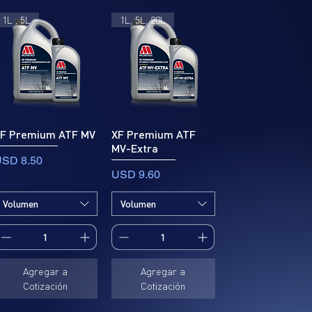
1L , 5L
1L, 5L, 20L
F Premium ATF MV
XF Premium ATF
MV-Extra
recio
SD 8.50
Precio
USD 9.60
Volumen
Volumen
Agregar a
Agregar a
Cotización
Cotización