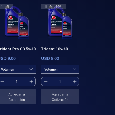
1L, 5L
1L, 5L, 199L
rident Pro C3 5w40
Trident 10w40
recio
Precio
SD 9.00
USD 8.00
Volumen
Volumen
Agregar a
Agregar a
Cotización
Cotización