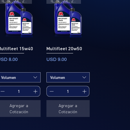
1L, 5L, 20L, 205L
1L, 5L, 20L, 205L
ultifleet 15w40
Multifleet 20w50
recio
Precio
SD 8.00
USD 9.00
Volumen
Volumen
Agregar a
Agregar a
Cotización
Cotización