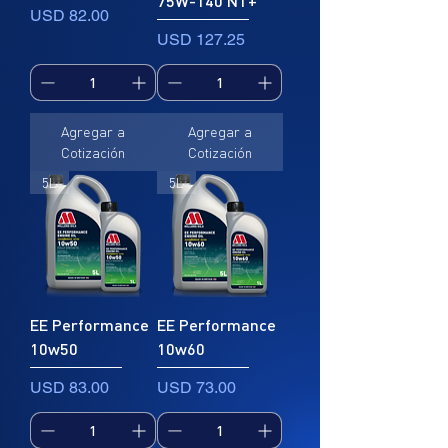
75W-140 NT+
Precio
USD 82.00
Precio
USD 127.25
Agregar a
Agregar a
Cotización
Cotización
5L
5L
EE Performance
EE Performance
10w50
10w60
Precio
Precio
USD 83.00
USD 73.00