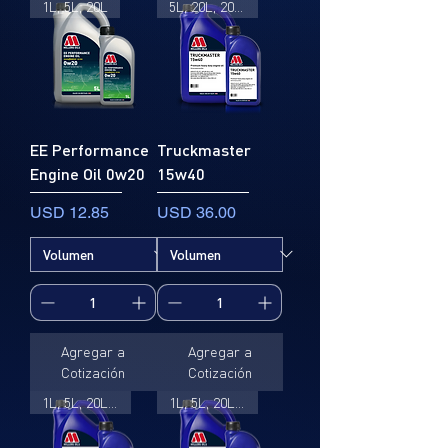
1L, 5L, 20L
5L, 20L, 205L
EE Performance
Truckmaster
Engine Oil 0w20
15w40
Precio
Precio
USD 12.85
USD 36.00
Agregar a
Agregar a
Cotización
Cotización
1L, 5L, 20L, 205L
1L, 5L, 20L, 205L