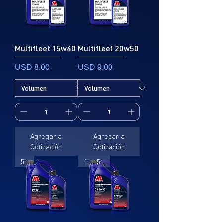
Multifleet 15w40
Multifleet 20w50
Precio
Precio
USD 8.00
USD 9.00
Agregar a
Agregar a
Cotización
Cotización
5L
1L , 5L