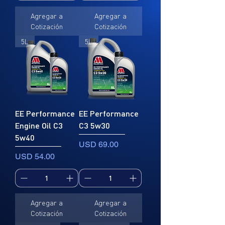
Agregar a
Agregar a
Cotización
Cotización
5L
5L
EE Performance
EE Performance
Engine Oil C3
C3 5w30
5w40
Precio
USD 69.00
Precio
USD 54.00
Agregar a
Agregar a
Cotización
Cotización