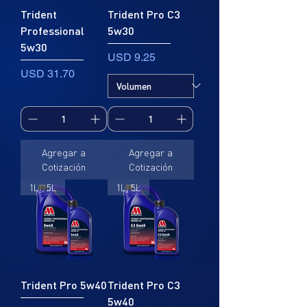
Trident
Trident Pro C3
Professional
5w30
5w30
Precio
USD 9.25
Precio
USD 31.70
Agregar a
Agregar a
Cotización
Cotización
1L , 5L
1L, 5L
Trident Pro 5w40
Trident Pro C3
5w40