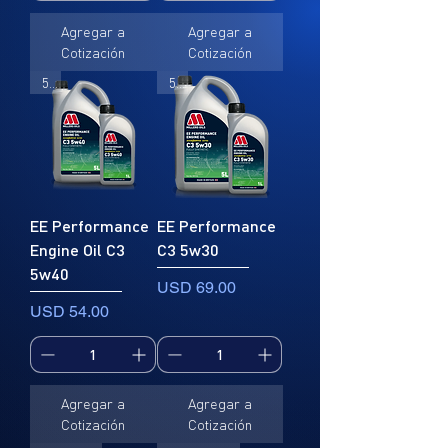
Agregar a
Agregar a
Cotización
Cotización
5L
5L
EE Performance
EE Performance
Engine Oil C3
C3 5w30
5w40
Precio
USD 69.00
Precio
USD 54.00
Agregar a
Agregar a
Cotización
Cotización