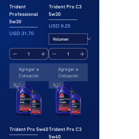
Trident
Trident Pro C3
Professional
5w30
5w30
Precio
USD 9.25
Precio
USD 31.70
Agregar a
Agregar a
Cotización
Cotización
1L , 5L
1L, 5L
Trident Pro 5w40
Trident Pro C3
5w40