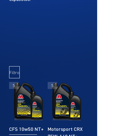
TYGRIS Open Gear Lubricant es un
lubricante de servicio pesado reforzado
bituminoso formulado para proteger y
lubricar engranajes expuestos, cables
de alambre y otras partes móviles.
Las excepcionales propiedades de
penetración y resistencia al agua lo
hacen ideal para situaciones en las que
Filtro
se experimenta la exposición al clima y
su tenacidad resiste el lanzamiento
5L
5L
durante el uso.
Beneficios:
- Altamente resistente a la expulsión;
CFS 10w50 NT+
Motorsport CRX
- Resistente al agua para su uso en