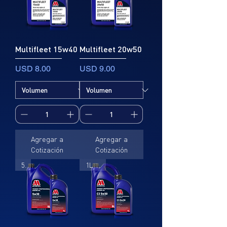
Multifleet 15w40
Multifleet 20w50
Precio
Precio
USD 8.00
USD 9.00
Agregar a
Agregar a
Cotización
Cotización
5L
1L , 5L