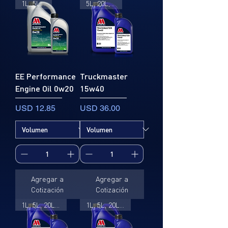
1L, 5L, 20L
5L, 20L, 205L
EE Performance
Truckmaster
Engine Oil 0w20
15w40
Precio
Precio
USD 12.85
USD 36.00
Agregar a
Agregar a
Cotización
Cotización
1L, 5L, 20L, 205L
1L, 5L, 20L, 205L