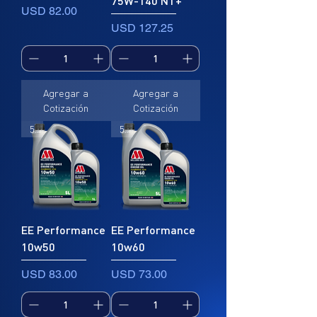
75W-140 NT+
condiciones climáticas adversas;
Precio
USD 82.00
Precio
USD 127.25
- Excelente poder lubricante;
- La descarga de espuma de alta
presión imparte un excelente poder
Agregar a
Agregar a
de
penetración;
Cotización
Cotización
5L
5L
- Protege contra la corrosión -
desgaste y sal; Resistente a la
fragilidad durante un uso prolongado
EE Performance
EE Performance
10w50
10w60
Precio
Precio
USD 83.00
USD 73.00