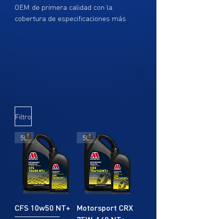
OEM de primera calidad con la
cobertura de especificaciones más
amplia. Desarrollado para aplicaciones
multivehículo. Este producto también
se puede utilizar en ciertos sistemas
de dirección asistida.
FICHA TECNICA
Filtro
5L
5L
CFS 10w50 NT+
Motorsport CRX