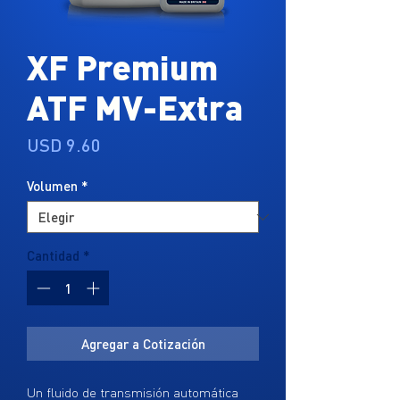
XF Premium
ATF MV-Extra
Precio
USD 9.60
Volumen
*
Cantidad
*
Agregar a Cotización
Un fluido de transmisión automática