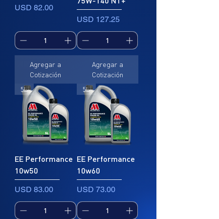
75W-140 NT+
Precio
USD 82.00
Precio
USD 127.25
Agregar a
Agregar a
Cotización
Cotización
5L
5L
EE Performance
EE Performance
10w50
10w60
Precio
Precio
USD 83.00
USD 73.00