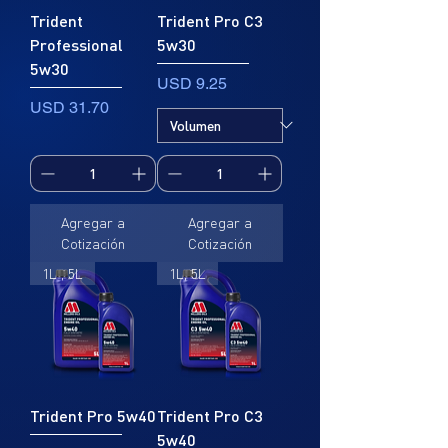
Trident
Trident Pro C3
Professional
5w30
5w30
Precio
USD 9.25
Precio
USD 31.70
Agregar a
Agregar a
Cotización
Cotización
1L , 5L
1L, 5L
Trident Pro 5w40
Trident Pro C3
5w40