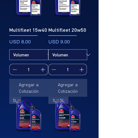
Multifleet 15w40
Multifleet 20w50
Precio
Precio
USD 8.00
USD 9.00
Agregar a
Agregar a
Cotización
Cotización
5L
1L , 5L