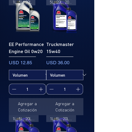
1L, 5L, 20L
5L, 20L, 205L
EE Performance
Truckmaster
Engine Oil 0w20
15w40
Precio
Precio
USD 12.85
USD 36.00
Agregar a
Agregar a
Cotización
Cotización
1L, 5L, 20L, 205L
1L, 5L, 20L, 205L