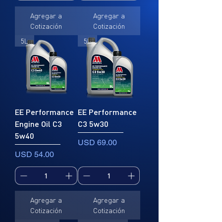
Agregar a
Agregar a
Cotización
Cotización
5L
5L
EE Performance
EE Performance
Engine Oil C3
C3 5w30
5w40
Precio
USD 69.00
Precio
USD 54.00
Agregar a
Agregar a
Cotización
Cotización