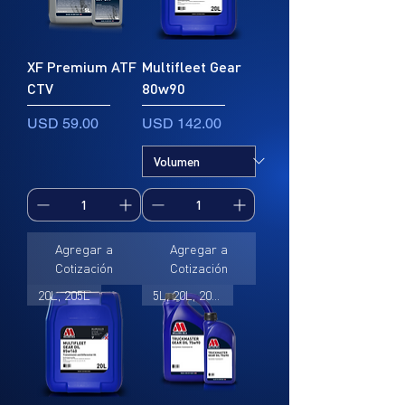
XF Premium ATF
Multifleet Gear
CTV
80w90
Precio
Precio
USD 59.00
USD 142.00
Agregar a
Agregar a
Cotización
Cotización
20L, 205L
5L, 20L, 205L