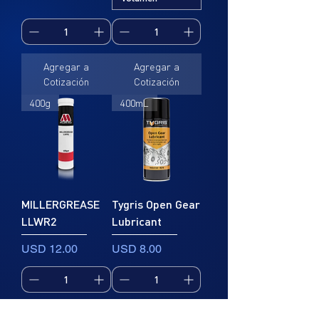
Agregar a
Agregar a
Cotización
Cotización
400g
400mL
MILLERGREASE
Tygris Open Gear
LLWR2
Lubricant
Precio
Precio
USD 12.00
USD 8.00
Agregar a
Agregar a