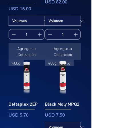
Precio
USD 82.00
Precio
USD 15.00
Agregar a
Agregar a
Cotización
Cotización
400g
400g, 12.5Kg
Deltaplex 2EP
Black Moly MPQ2
Precio
Precio
USD 5.70
USD 7.50