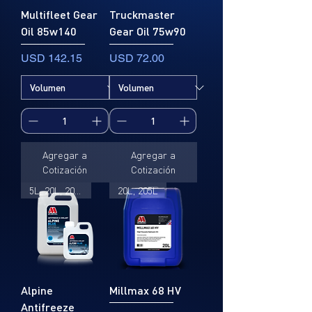
Multifleet Gear
Truckmaster
Oil 85w140
Gear Oil 75w90
Precio
Precio
USD 142.15
USD 72.00
Agregar a
Agregar a
Cotización
Cotización
5L, 20L, 205L
20L, 205L
Alpine
Millmax 68 HV
Antifreeze